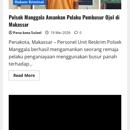
Hukum Kriminal
Polsek Manggala Amankan Pelaku Pembusur Ojol di
Makassar
Pena kota Sulsel
19 Mei 2026
0
Penakota, Makassar – Personel Unit Reskrim Polsek
Manggala berhasil mengamankan seorang remaja
pelaku penganiayaan menggunakan busur panah
terhadap...
Read
Read More
more
about
Polsek
Manggala
Amankan
Pelaku
Pembusur
Ojol
di
Makassar