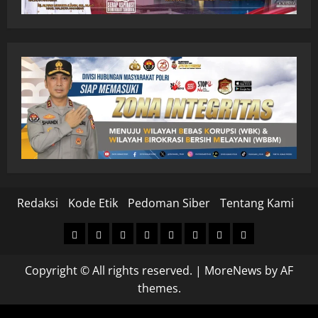
Redaksi
Kode Etik
Pedoman Siber
Tentang Kami
Home
Nasional
Hukum
Politik
Ekonomi
Pendidikan
Kesehatan
Olahraga
&
Copyright © All rights reserved.
|
MoreNews
by AF
Kriminal
themes.