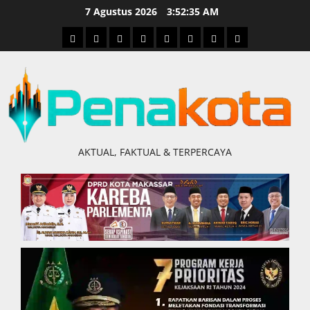
Skip
7 Agustus 2026
3:52:36 AM
to
Home
Nasional
Hukum
Politik
Ekonomi
Pendidikan
Kesehatan
Olahraga
content
&
Kriminal
AKTUAL, FAKTUAL & TERPERCAYA