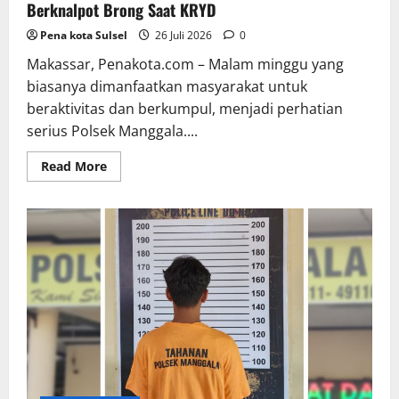
Berknalpot Brong Saat KRYD
Pena kota Sulsel
26 Juli 2026
0
Makassar, Penakota.com – Malam minggu yang
biasanya dimanfaatkan masyarakat untuk
beraktivitas dan berkumpul, menjadi perhatian
serius Polsek Manggala....
Read
Read More
more
about
Jaga
Kondusivitas,
Polsek
Manggala
Sita
17
Motor
Berknalpot
Brong
Saat
KRYD