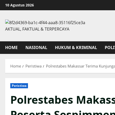
Skip
10 Agustus 2026
to
content
AKTUAL, FAKTUAL & TERPERCAYA
HOME
NASIONAL
HUKUM & KRIMINAL
POLI
Home
Peristiwa
Polrestabes Makassar Terima Kunjunga
Peristiwa
Polrestabes Makas
Peserta Sespimmen 