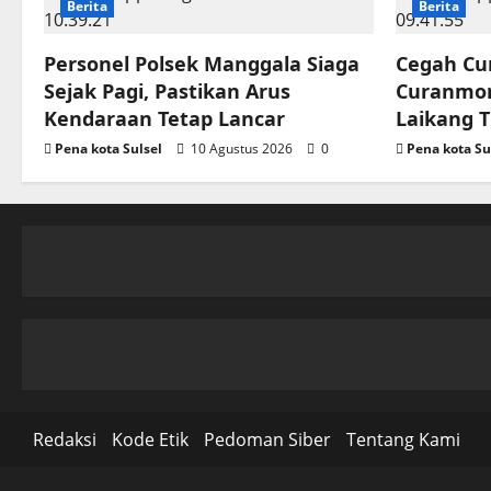
Berita
Berita
Personel Polsek Manggala Siaga
Cegah Cur
Sejak Pagi, Pastikan Arus
Curanmor
Kendaraan Tetap Lancar
Laikang 
Pena kota Sulsel
10 Agustus 2026
0
Pena kota Su
Redaksi
Kode Etik
Pedoman Siber
Tentang Kami