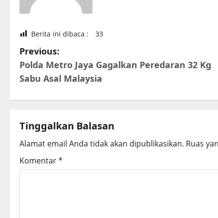
Berita ini dibaca :
33
P
Previous:
Polda Metro Jaya Gagalkan Peredaran 32 Kg
o
Sabu Asal Malaysia
s
t
Tinggalkan Balasan
n
Alamat email Anda tidak akan dipublikasikan.
Ruas yan
a
Komentar
*
v
i
g