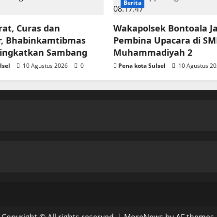
Berita
at, Curas dan
Wakapolsek Bontoala Ja
, Bhabinkamtibmas
Pembina Upacara di SM
Tingkatkan Sambang
Muhammadiyah 2
lsel
10 Agustus 2026
0
Pena kota Sulsel
10 Agustus 2