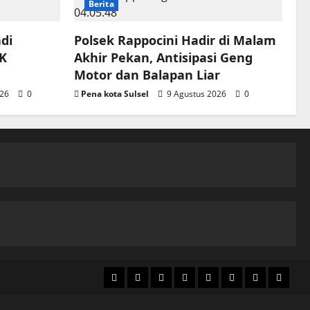
Berita
di
Polsek Rappocini Hadir di Malam
K
Akhir Pekan, Antisipasi Geng
Motor dan Balapan Liar
026
0
Pena kota Sulsel
9 Agustus 2026
0
Home
Nasional
Hukum
Politik
Ekonomi
Pendidikan
Kesehatan
Olahra
&