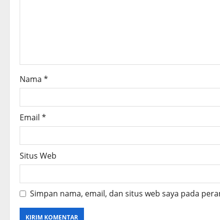
a
t
i
o
Nama
*
n
Email
*
Situs Web
Simpan nama, email, dan situs web saya pada pera