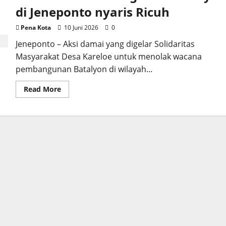
di Jeneponto nyaris Ricuh
Pena Kota
10 Juni 2026
0
Jeneponto – Aksi damai yang digelar Solidaritas
Masyarakat Desa Kareloe untuk menolak wacana
pembangunan Batalyon di wilayah...
Read
Read More
more
about
Aksi
Tolak
Pembangunan
Batalyon
di
Jeneponto
nyaris
Ricuh