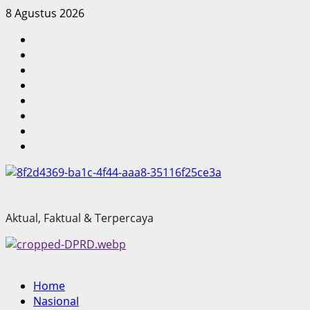
Skip
8 Agustus 2026
to
Home
content
Nasional
Hukum
&
Politik
Kriminal
Ekonomi
Pendidikan
Kesehatan
Olahraga
Aktual, Faktual & Terpercaya
Primary
Home
Menu
Nasional