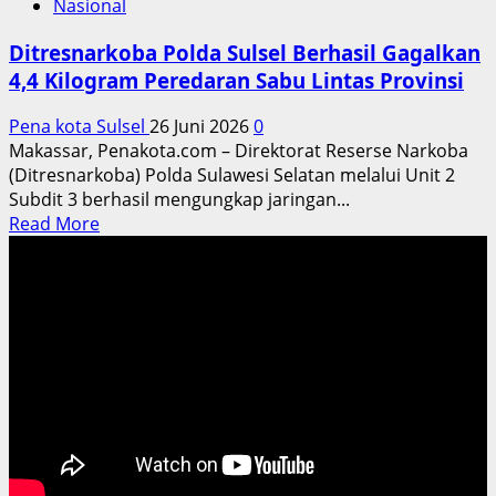
Nasional
Ditresnarkoba Polda Sulsel Berhasil Gagalkan
4,4 Kilogram Peredaran Sabu Lintas Provinsi
Pena kota Sulsel
26 Juni 2026
0
Makassar, Penakota.com – Direktorat Reserse Narkoba
(Ditresnarkoba) Polda Sulawesi Selatan melalui Unit 2
Subdit 3 berhasil mengungkap jaringan...
Read
Read More
more
about
Ditresnarkoba
Polda
Sulsel
Berhasil
Gagalkan
4,4
Kilogram
Peredaran
Sabu