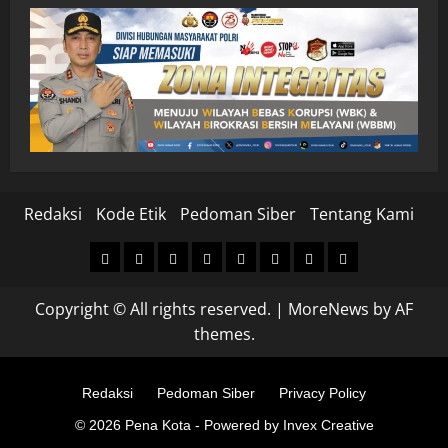
Redaksi
Kode Etik
Pedoman Siber
Tentang Kami
Home
Nasional
Hukum
Politik
Ekonomi
Pendidikan
Kesehatan
Olahraga
&
Copyright © All rights reserved.
|
MoreNews
by AF
Kriminal
themes.
Redaksi
Pedoman Siber
Privacy Policy
© 2026 Pena Kota - Powered by Invex Creative