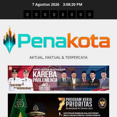
Skip
7 Agustus 2026
3:08:21 PM
to
Home
Nasional
Hukum
Politik
Ekonomi
Pendidikan
Kesehatan
Olahraga
content
&
Kriminal
AKTUAL, FAKTUAL & TERPERCAYA