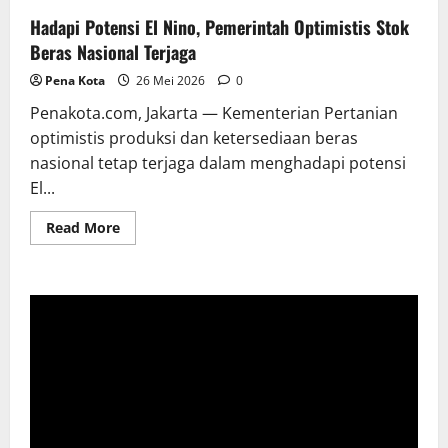
Hadapi Potensi El Nino, Pemerintah Optimistis Stok
Beras Nasional Terjaga
Pena Kota
26 Mei 2026
0
Penakota.com, Jakarta — Kementerian Pertanian
optimistis produksi dan ketersediaan beras
nasional tetap terjaga dalam menghadapi potensi
El...
Read
Read More
more
about
Hadapi
Potensi
El
Nino,
Pemerintah
Optimistis
Stok
Beras
Nasional
Terjaga