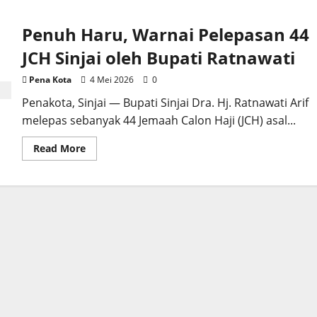
Penuh Haru, Warnai Pelepasan 44
JCH Sinjai oleh Bupati Ratnawati
Pena Kota
4 Mei 2026
0
Penakota, Sinjai — Bupati Sinjai Dra. Hj. Ratnawati Arif
melepas sebanyak 44 Jemaah Calon Haji (JCH) asal...
Read
Read More
more
about
Penuh
Haru,
Warnai
Pelepasan
44
JCH
Sinjai
oleh
Bupati
Ratnawati