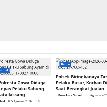
Berita
minal
Polsek Biringkanaya Ta
Polresta Gowa Diduga
Pelaku Busur, Korban D
Lepas Pelaku Sabung
Saat Berangkat Jualan
atallassang
Pena kota Sulsel
5 Agustus 20
lsel
5 Agustus 2026
0