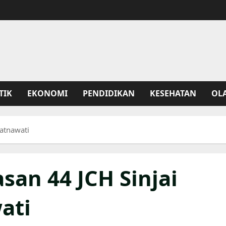
TIK
EKONOMI
PENDIDIKAN
KESEHATAN
OL
Ratnawati
san 44 JCH Sinjai
ati