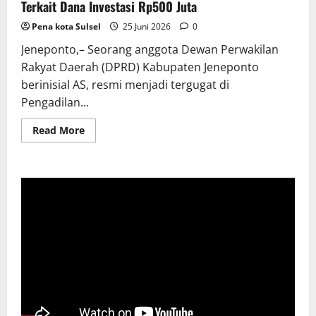
Terkait Dana Investasi Rp500 Juta
Pena kota Sulsel
25 Juni 2026
0
Jeneponto,– Seorang anggota Dewan Perwakilan
Rakyat Daerah (DPRD) Kabupaten Jeneponto
berinisial AS, resmi menjadi tergugat di
Pengadilan...
Read
Read More
more
about
Anggota
DPRD
Jeneponto
Digugat
di
Pengadilan
Terkait
Dana
Investasi
Rp500
Juta