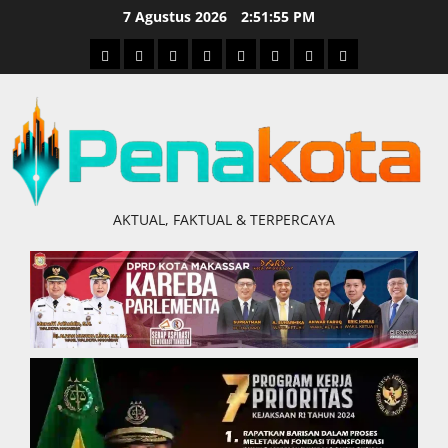
Skip
7 Agustus 2026
2:51:56 PM
to
Home
Nasional
Hukum
Politik
Ekonomi
Pendidikan
Kesehatan
Olahraga
content
&
Kriminal
AKTUAL, FAKTUAL & TERPERCAYA