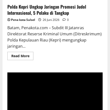
Polda Kepri Ungkap Jaringan Promosi Judol
Internasional, 5 Pelaku di Tangkap
Pena kota Sulsel
26 Juni 2026
0
Batam, Penakota.com – Subdit III Jatanras
Direktorat Reserse Kriminal Umum (Ditreskrimum)
Polda Kepulauan Riau (Kepri) mengungkap
jaringan...
Read
Read More
more
about
Polda
Kepri
Ungkap
Jaringan
Promosi
Judol
Internasional,
5
Pelaku
di
Tangkap