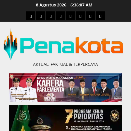
Skip
8 Agustus 2026
6:36:08 AM
to
Home
Nasional
Hukum
Politik
Ekonomi
Pendidikan
Kesehatan
Olahraga
content
&
Kriminal
AKTUAL, FAKTUAL & TERPERCAYA