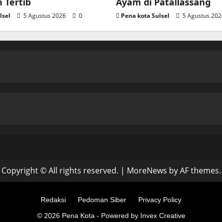
 Tertib
Ayam di Patallassang
lsel
5 Agustus 2026
0
Pena kota Sulsel
5 Agustus 20
Copyright © All rights reserved.
|
MoreNews
by AF themes.
Redaksi
Pedoman Siber
Privacy Policy
© 2026 Pena Kota - Powered by Invex Creative