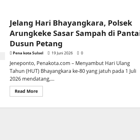
Jelang Hari Bhayangkara, Polsek
Arungkeke Sasar Sampah di Panta
Dusun Petang
Pena kota Sulsel
19 Juni 2026
0
Jeneponto, Penakota.com – Menyambut Hari Ulang
Tahun (HUT) Bhayangkara ke-80 yang jatuh pada 1 Juli
2026 mendatang,...
Read
Read More
more
about
Jelang
Hari
Bhayangkara,
Polsek
Arungkeke
Sasar
Sampah
di
Pantai