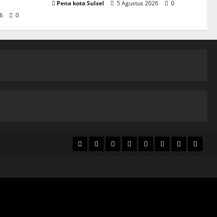
Pena kota Sulsel
5 Agustus 2026
0
26
0
Home
Nasional
Hukum
Politik
Ekonomi
Pendidikan
Kesehatan
Olahra
&
Kriminal