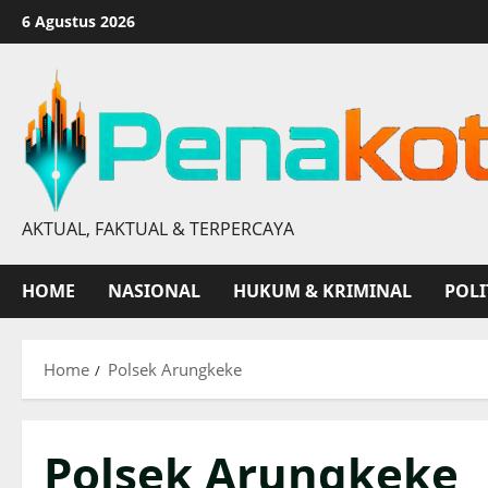
Skip
6 Agustus 2026
to
content
AKTUAL, FAKTUAL & TERPERCAYA
HOME
NASIONAL
HUKUM & KRIMINAL
POLI
Home
Polsek Arungkeke
Polsek Arungkeke