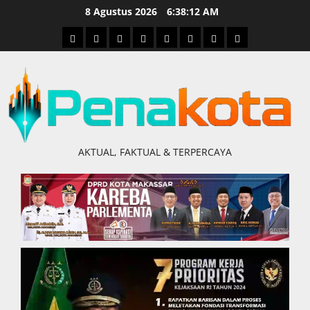
Skip
8 Agustus 2026
6:38:12 AM
to
Home
Nasional
Hukum
Politik
Ekonomi
Pendidikan
Kesehatan
Olahraga
content
&
Kriminal
AKTUAL, FAKTUAL & TERPERCAYA