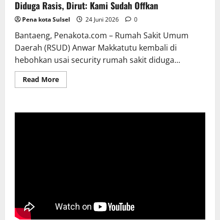
Diduga Rasis, Dirut: Kami Sudah Offkan
Pena kota Sulsel
24 Juni 2026
0
Bantaeng, Penakota.com – Rumah Sakit Umum
Daerah (RSUD) Anwar Makkatutu kembali di
hebohkan usai security rumah sakit diduga...
Read
Read More
more
about
Oknum
Security
RSUD
Anwar
Makkatutu
Bantaeng
Diduga
Rasis,
Dirut:
Kami
Sudah
Offkan