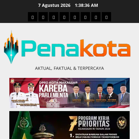
Skip
7 Agustus 2026
1:38:36 AM
to
Home
Nasional
Hukum
Politik
Ekonomi
Pendidikan
Kesehatan
Olahraga
content
&
Kriminal
AKTUAL, FAKTUAL & TERPERCAYA