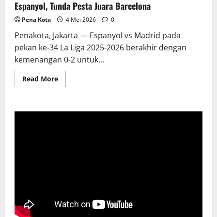
Espanyol, Tunda Pesta Juara Barcelona
Pena Kota
4 Mei 2026
0
Penakota, Jakarta — Espanyol vs Madrid pada
pekan ke-34 La Liga 2025-2026 berakhir dengan
kemenangan 0-2 untuk...
Read
Read More
more
about
Vinicius
Brace
Bawa
Madrid
Menang
2-
0
di
Kandang
Espanyol,
Tunda
Pesta
Juara
Barcelona