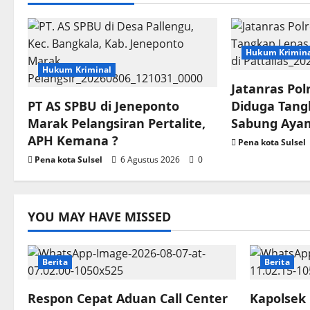
Hukum Krimin
Hukum Kriminal
Jatanras Po
PT AS SPBU di Jeneponto
Diduga Tang
Marak Pelangsiran Pertalite,
Sabung Ayam
APH Kemana ?
Pena kota Sulsel
Pena kota Sulsel
6 Agustus 2026
0
YOU MAY HAVE MISSED
Berita
Berita
Respon Cepat Aduan Call Center
Kapolsek