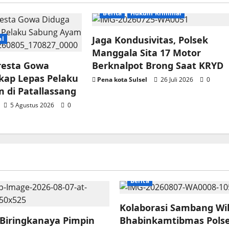
Berita
Hukum Kriminal
Jaga Kondusivitas, Polsek
al
Manggala Sita 17 Motor
lresta Gowa
Berknalpot Brong Saat KRYD
kap Lepas Pelaku
Pena kota Sulsel
26 Juli 2026
0
 di Patallassang
5 Agustus 2026
0
Berita
Kolaborasi Sambang Wi
 Biringkanaya Pimpin
Bhabinkamtibmas Pols