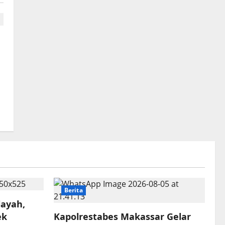
Berita
layah,
ek
Kapolrestabes Makassar Gelar