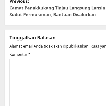
P
Previous:
Camat Panakkukang Tinjau Langsung Lansia 
o
Sudut Permukiman, Bantuan Disalurkan
s
t
Tinggalkan Balasan
n
Alamat email Anda tidak akan dipublikasikan.
Ruas yan
a
Komentar
*
v
i
g
a
t