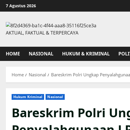
Skip
7 Agustus 2026
to
content
AKTUAL, FAKTUAL & TERPERCAYA
HOME
NASIONAL
HUKUM & KRIMINAL
POLI
Home
Nasional
Bareskrim Polri Ungkap Penyalahgunaa
Hukum Kriminal
Nasional
Bareskrim Polri U
Penyalahgunaan LPG