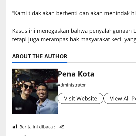
“Kami tidak akan berhenti dan akan menindak h
Kasus ini menegaskan bahwa penyalahgunaan LP
tetapi juga merampas hak masyarakat kecil yan
ABOUT THE AUTHOR
Pena Kota
Administrator
Visit Website
View All P
Berita ini dibaca :
45