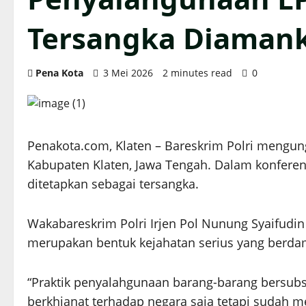
Tersangka Diaman
Pena Kota
3 Mei 2026
2 minutes read
0
Penakota.com, Klaten – Bareskrim Polri mengun
Kabupaten Klaten, Jawa Tengah. Dalam konferensi
ditetapkan sebagai tersangka.
Wakabareskrim Polri Irjen Pol Nunung Syaifud
merupakan bentuk kejahatan serius yang berda
“Praktik penyalahgunaan barang-barang bersub
berkhianat terhadap negara saja tetapi sudah m