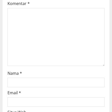
g
Komentar
*
a
t
i
o
n
Nama
*
Email
*