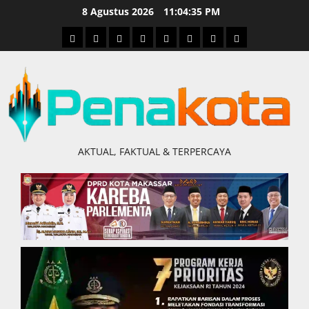
Skip
8 Agustus 2026
11:04:37 PM
to
Home
Nasional
Hukum
Politik
Ekonomi
Pendidikan
Kesehatan
Olahraga
content
&
Kriminal
AKTUAL, FAKTUAL & TERPERCAYA