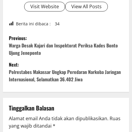
Visit Website
View All Posts
Berita ini dibaca :
34
P
Previous:
o
Warga Desak Kajari dan Inspektorat Periksa Kades Bonto
Ujung Jeneponto
s
Next:
t
Polrestabes Makassar Ungkap Peredaran Narkoba Jaringan
Internasional, Selamatkan 36.402 Jiwa
n
a
v
Tinggalkan Balasan
Alamat email Anda tidak akan dipublikasikan.
Ruas
i
yang wajib ditandai
*