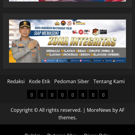
Redaksi
Kode Etik
Pedoman Siber
Tentang Kami
Home
Nasional
Hukum
Politik
Ekonomi
Pendidikan
Kesehatan
Olahraga
&
Copyright © All rights reserved.
|
MoreNews
by AF
Kriminal
themes.