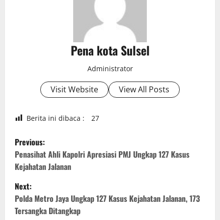
Pena kota Sulsel
Administrator
Visit Website
View All Posts
Berita ini dibaca :
27
P
Previous:
o
Penasihat Ahli Kapolri Apresiasi PMJ Ungkap 127 Kasus
Kejahatan Jalanan
s
Next:
t
Polda Metro Jaya Ungkap 127 Kasus Kejahatan Jalanan, 173
Tersangka Ditangkap