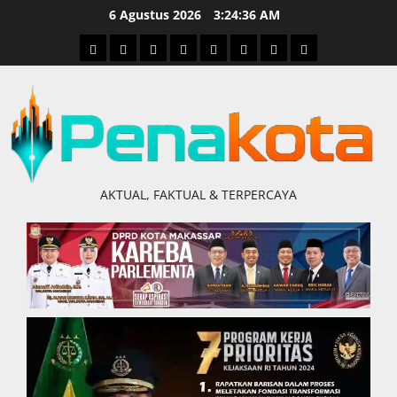
Skip
6 Agustus 2026
3:24:37 AM
to
Home
Nasional
Hukum
Politik
Ekonomi
Pendidikan
Kesehatan
Olahraga
content
&
Kriminal
AKTUAL, FAKTUAL & TERPERCAYA