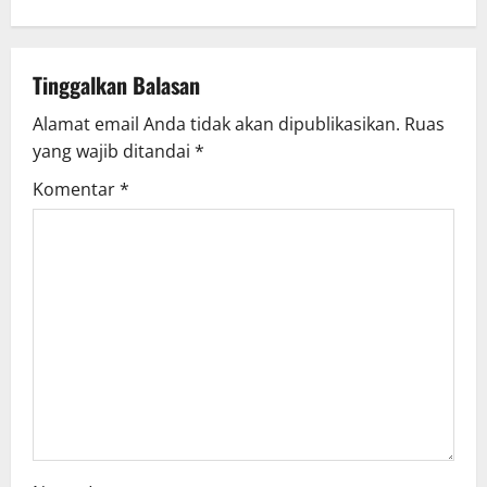
n
a
v
Tinggalkan Balasan
Alamat email Anda tidak akan dipublikasikan.
Ruas
i
yang wajib ditandai
*
g
Komentar
*
a
t
i
o
n