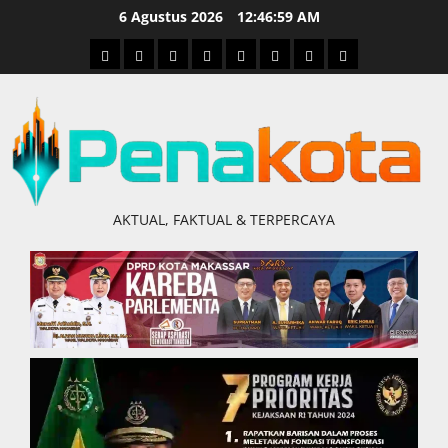
Skip
6 Agustus 2026
12:47:00 AM
to
Home
Nasional
Hukum
Politik
Ekonomi
Pendidikan
Kesehatan
Olahraga
content
&
Kriminal
AKTUAL, FAKTUAL & TERPERCAYA