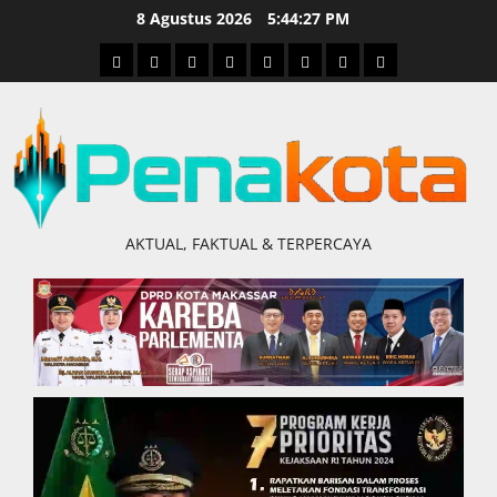
Skip
8 Agustus 2026
5:44:28 PM
to
Home
Nasional
Hukum
Politik
Ekonomi
Pendidikan
Kesehatan
Olahraga
content
&
Kriminal
AKTUAL, FAKTUAL & TERPERCAYA