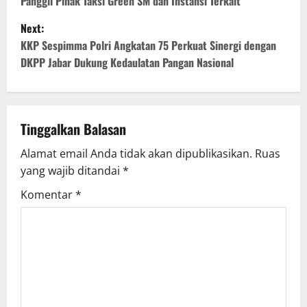
Panggil Pihak Taksi Green SM dan Instansi Terkait
s
Next:
t
KKP Sespimma Polri Angkatan 75 Perkuat Sinergi dengan
DKPP Jabar Dukung Kedaulatan Pangan Nasional
n
a
v
Tinggalkan Balasan
Alamat email Anda tidak akan dipublikasikan.
Ruas
i
yang wajib ditandai
*
g
Komentar
*
a
t
i
o