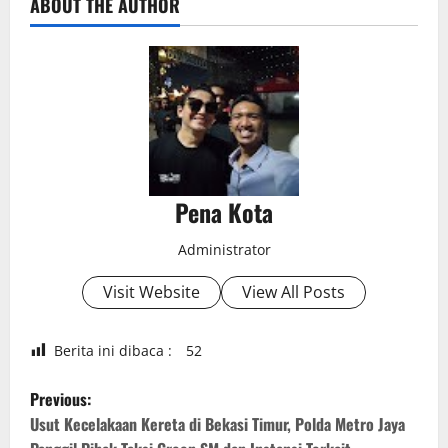
ABOUT THE AUTHOR
Pena Kota
Administrator
Visit Website
View All Posts
Berita ini dibaca :
52
P
Previous:
o
Usut Kecelakaan Kereta di Bekasi Timur, Polda Metro Jaya