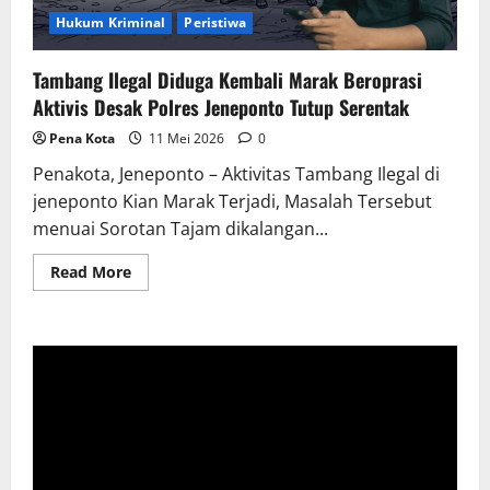
Hukum Kriminal
Peristiwa
Tambang Ilegal Diduga Kembali Marak Beroprasi
Aktivis Desak Polres Jeneponto Tutup Serentak
Pena Kota
11 Mei 2026
0
Penakota, Jeneponto – Aktivitas Tambang Ilegal di
jeneponto Kian Marak Terjadi, Masalah Tersebut
menuai Sorotan Tajam dikalangan...
Read
Read More
more
about
Tambang
Ilegal
Diduga
Kembali
Marak
Beroprasi
Aktivis
Desak
Polres
Jeneponto
Tutup
Serentak