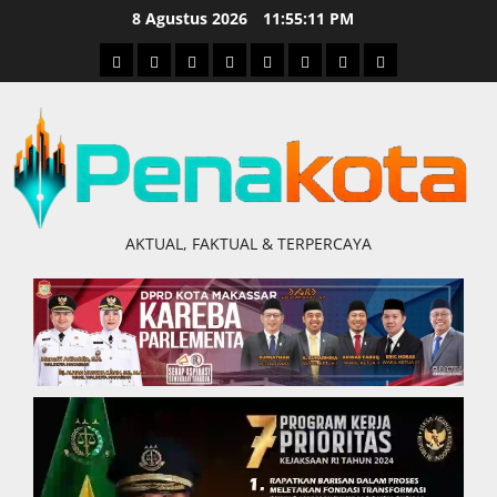
Skip
8 Agustus 2026
11:55:12 PM
to
Home
Nasional
Hukum
Politik
Ekonomi
Pendidikan
Kesehatan
Olahraga
content
&
Kriminal
AKTUAL, FAKTUAL & TERPERCAYA