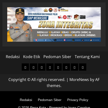
Redaksi
Kode Etik
Pedoman Siber
Tentang Kami
Home
Nasional
Hukum
Politik
Ekonomi
Pendidikan
Kesehatan
Olahraga
&
Copyright © All rights reserved.
|
MoreNews
by AF
Kriminal
themes.
Redaksi
Pedoman Siber
Privacy Policy
© 2026 Pena Kota - Powered by Invex Creative