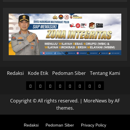
Redaksi
Kode Etik
Pedoman Siber
Tentang Kami
Home
Nasional
Hukum
Politik
Ekonomi
Pendidikan
Kesehatan
Olahraga
&
Copyright © All rights reserved.
|
MoreNews
by AF
Kriminal
themes.
Redaksi
Pedoman Siber
Privacy Policy