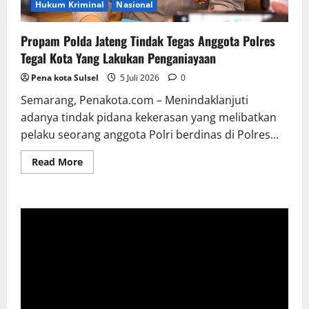
Hukum Kriminal
Nasional
Propam Polda Jateng Tindak Tegas Anggota Polres
Tegal Kota Yang Lakukan Penganiayaan
Pena kota Sulsel
5 Juli 2026
0
Semarang, Penakota.com – Menindaklanjuti
adanya tindak pidana kekerasan yang melibatkan
pelaku seorang anggota Polri berdinas di Polres...
Read
Read More
more
about
Propam
Polda
Jateng
Tindak
Tegas
Anggota
Polres
Tegal
Kota
Yang
Lakukan
Penganiayaan