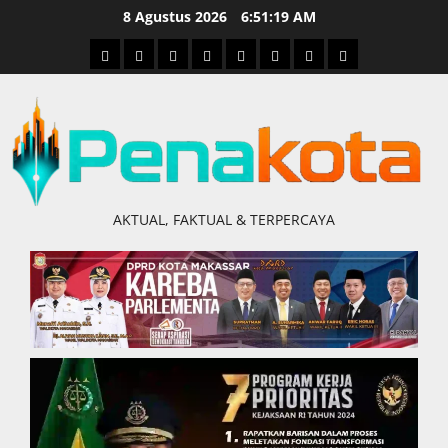
Skip
8 Agustus 2026
6:51:20 AM
to
Home
Nasional
Hukum
Politik
Ekonomi
Pendidikan
Kesehatan
Olahraga
content
&
Kriminal
AKTUAL, FAKTUAL & TERPERCAYA