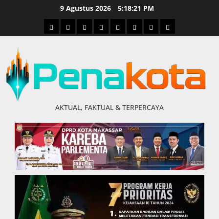
Skip
9 Agustus 2026
5:18:22 PM
to
Home
Nasional
Hukum
Politik
Ekonomi
Pendidikan
Kesehatan
Olahraga
content
&
Kriminal
AKTUAL, FAKTUAL & TERPERCAYA