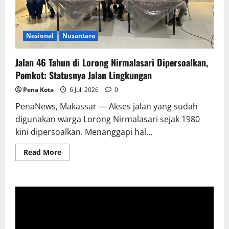
Nasional
Nusantara
Jalan 46 Tahun di Lorong Nirmalasari Dipersoalkan,
Pemkot: Statusnya Jalan Lingkungan
Pena Kota
6 Juli 2026
0
PenaNews, Makassar — Akses jalan yang sudah
digunakan warga Lorong Nirmalasari sejak 1980
kini dipersoalkan. Menanggapi hal...
Read
Read More
more
about
Jalan
46
Tahun
di
Lorong
Nirmalasari
Dipersoalkan,
Pemkot: