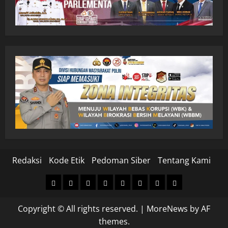
Redaksi
Kode Etik
Pedoman Siber
Tentang Kami
Home
Nasional
Hukum
Politik
Ekonomi
Pendidikan
Kesehatan
Olahraga
&
Copyright © All rights reserved.
|
MoreNews
by AF
Kriminal
themes.