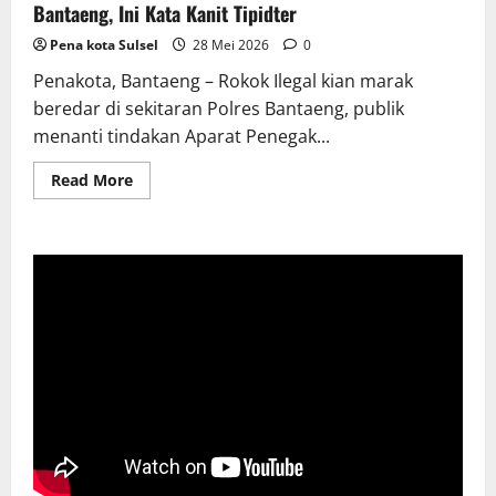
Bantaeng, Ini Kata Kanit Tipidter
Pena kota Sulsel
28 Mei 2026
0
Penakota, Bantaeng – Rokok Ilegal kian marak
beredar di sekitaran Polres Bantaeng, publik
menanti tindakan Aparat Penegak...
Read
Read More
more
about
Rokok
Ilegal
Kian
Marak
Beredar
di
Sekitar
Polres
Bantaeng,
Ini
Kata
Kanit
Tipidter