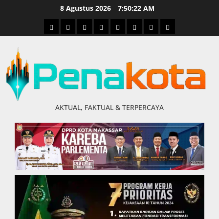
Skip
8 Agustus 2026
7:50:23 AM
to
Home
Nasional
Hukum
Politik
Ekonomi
Pendidikan
Kesehatan
Olahraga
content
&
Kriminal
AKTUAL, FAKTUAL & TERPERCAYA