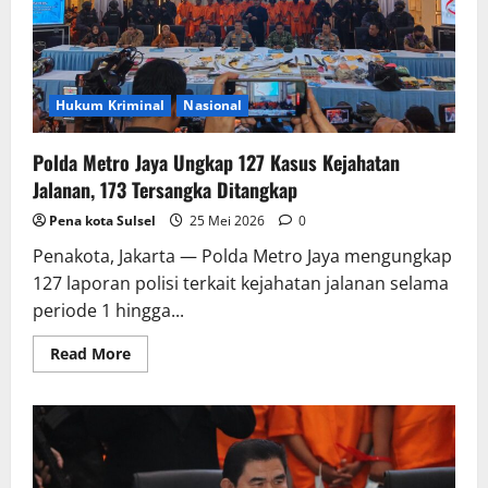
Hukum Kriminal
Nasional
Polda Metro Jaya Ungkap 127 Kasus Kejahatan
Jalanan, 173 Tersangka Ditangkap
Pena kota Sulsel
25 Mei 2026
0
Penakota, Jakarta — Polda Metro Jaya mengungkap
127 laporan polisi terkait kejahatan jalanan selama
periode 1 hingga...
Read
Read More
more
about
Polda
Metro
Jaya
Ungkap
127
Kasus