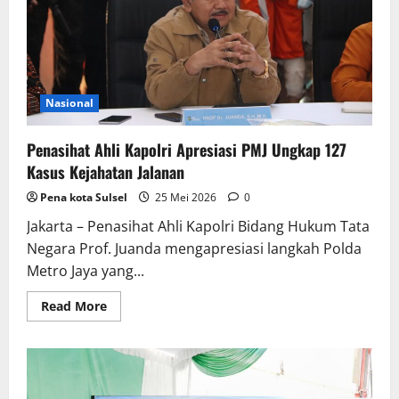
Kejahatan
Jalanan,
173
Tersangka
Ditangkap
Nasional
Penasihat Ahli Kapolri Apresiasi PMJ Ungkap 127
Kasus Kejahatan Jalanan
Pena kota Sulsel
25 Mei 2026
0
Jakarta – Penasihat Ahli Kapolri Bidang Hukum Tata
Negara Prof. Juanda mengapresiasi langkah Polda
Metro Jaya yang...
Read
Read More
more
about
Penasihat
Ahli
Kapolri
Apresiasi
PMJ