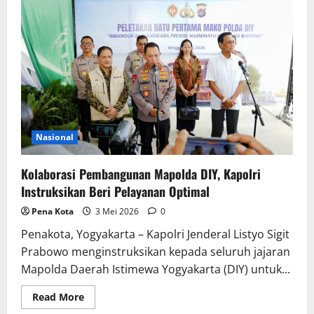
Ungkap
127
Kasus
Kejahatan
Jalanan
Nasional
Kolaborasi Pembangunan Mapolda DIY, Kapolri
Instruksikan Beri Pelayanan Optimal
Pena Kota
3 Mei 2026
0
Penakota, Yogyakarta – Kapolri Jenderal Listyo Sigit
Prabowo menginstruksikan kepada seluruh jajaran
Mapolda Daerah Istimewa Yogyakarta (DIY) untuk...
Read
Read More
more