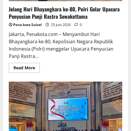
Jelang Hari Bhayangkara ke-80, Polri Gelar Upacara
Penyucian Panji Rastra Sewakottama
Pena kota Sulsel
25 Juni 2026
0
Jakarta, Penakota.com – Menyambut Hari
Bhayangkara ke-80, Kepolisian Negara Republik
Indonesia (Polri) menggelar Upacara Penyucian
Panji Rastra...
Read
Read More
more
about
Jelang
Hari
Bhayangkara
ke-
80,
Polri
Gelar
Upacara
Penyucian
Panji
Rastra
Sewakottama