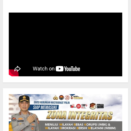
about
Kolaborasi
Pembangunan
Mapolda
DIY,
Kapolri
Instruksikan
Beri
Pelayanan
Optimal