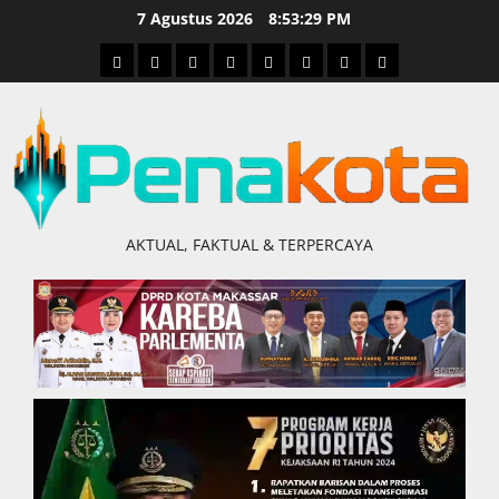
Skip
7 Agustus 2026
8:53:30 PM
to
Home
Nasional
Hukum
Politik
Ekonomi
Pendidikan
Kesehatan
Olahraga
content
&
Kriminal
AKTUAL, FAKTUAL & TERPERCAYA