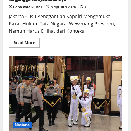
Pena kota Sulsel
6 Agustus 2026
0
Jakarta – Isu Penggantian Kapolri Mengemuka,
Pakar Hukum Tata Negara: Wewenang Presiden,
Namun Harus Dilihat dari Konteks...
Read
Read More
more
about
Penggantian
Kapolri
Dihembus
Oleh
Pihak
Pihak
Terganggu
Kenyamanannya
Nasional