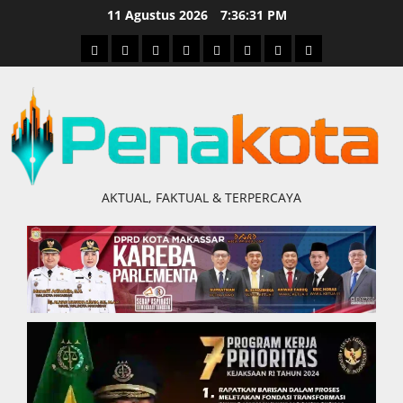
Skip
11 Agustus 2026
7:36:32 PM
to
Home
Nasional
Hukum
Politik
Ekonomi
Pendidikan
Kesehatan
Olahraga
content
&
Kriminal
AKTUAL, FAKTUAL & TERPERCAYA