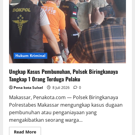
Teknik
Komunikasi
Pelayanan
Penerimaan
Aduan
Warga
Hukum Kriminal
Ungkap Kasus Pembunuhan, Polsek Biringkanaya
Tangkap 1 Orang Terduga Pelaku
Pena kota Sulsel
8 Juli 2026
0
Makassar, Penakota.com — Polsek Biringkanaya
Polrestabes Makassar mengungkap kasus dugaan
pembunuhan atau penganiayaan yang
mengakibatkan seorang warga...
Read
Read More