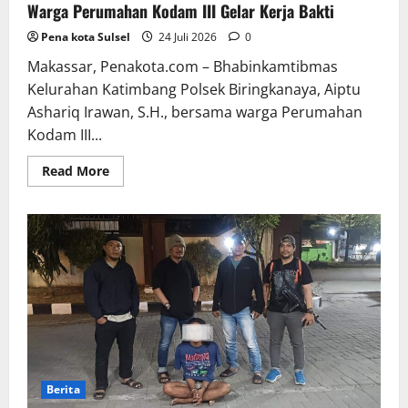
Warga Perumahan Kodam III Gelar Kerja Bakti
Pena kota Sulsel
24 Juli 2026
0
Makassar, Penakota.com – Bhabinkamtibmas
Kelurahan Katimbang Polsek Biringkanaya, Aiptu
Ashariq Irawan, S.H., bersama warga Perumahan
Kodam III...
Read
Read More
more
about
Bhabinkamtibmas
Kelurahan
Katimbang
Bersama
Warga
Perumahan
Kodam
III
Gelar
Kerja
Bakti
Berita