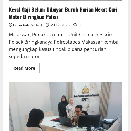
Kesal Gaji Belum Dibayar, Buruh Harian Nekat Curi
Motor Diringkus Polisi
Pena kota Sulsel
23 Juli 2026
0
Makassar, Penakota.com – Unit Opsnal Reskrim
Polsek Biringkanaya Polrestabes Makassar kembali
mengungkap kasus tindak pidana pencurian
sepeda motor...
Read
Read More
more
about
Kesal
Gaji
Belum
Dibayar,
Buruh
Harian
Nekat
Curi
Motor
Diringkus
Polisi