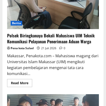
Berita
Polsek Biringkanaya Bekali Mahasiswa UIM Teknik
Komunikasi Pelayanan Penerimaan Aduan Warga
Pena kota Sulsel
21 Juli 2026
0
Makassar, Penakota.com – Mahasiswa magang dari
Universitas Islam Makassar (UIM) mengikuti
kegiatan pembelajaran mengenai tata cara
komunikasi...
Read
Read More
more
about
Polsek
Biringkanaya
Bekali
Mahasiswa
UIM