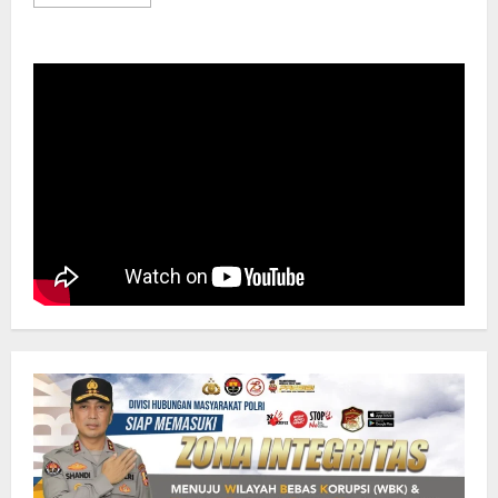
more
about
Ungkap
Kasus
Pembunuhan,
Polsek
Biringkanaya
Tangkap
1
Orang
Terduga
Pelaku