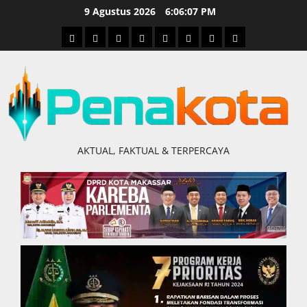
Skip
9 Agustus 2026
6:06:08 PM
to
Home
Nasional
Hukum
Politik
Ekonomi
Pendidikan
Kesehatan
Olahraga
content
&
Kriminal
AKTUAL, FAKTUAL & TERPERCAYA