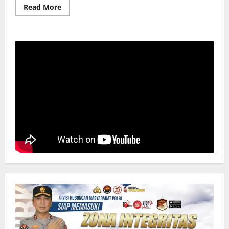
Read
Read More
more
about
Operasi
SAR
Bencana
Banjir,
2
Korban
Meninggal
Dunia
di
Bone