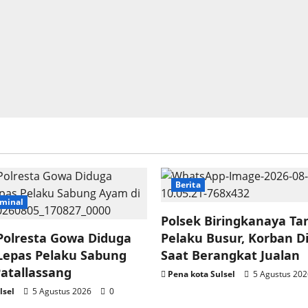
Berita
minal
Polsek Biringkanaya Ta
Polresta Gowa Diduga
Pelaku Busur, Korban D
Lepas Pelaku Sabung
Saat Berangkat Jualan
atallassang
Pena kota Sulsel
5 Agustus 20
lsel
5 Agustus 2026
0