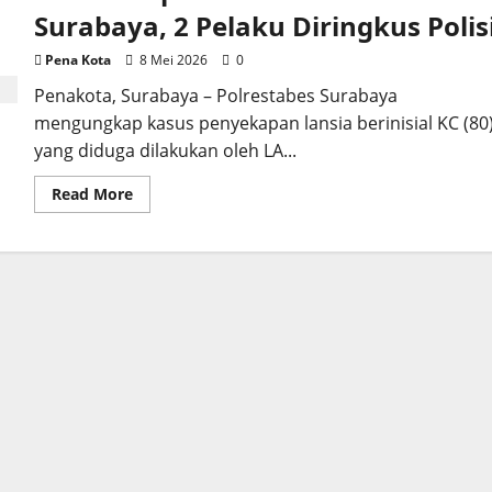
Surabaya, 2 Pelaku Diringkus Polis
Pena Kota
8 Mei 2026
0
Penakota, Surabaya – Polrestabes Surabaya
mengungkap kasus penyekapan lansia berinisial KC (80
yang diduga dilakukan oleh LA...
Read
Read More
more
about
Usai
Sekap
Lansia
80
Tahun
di
Surabaya,
2
Pelaku
Diringkus
Polisi