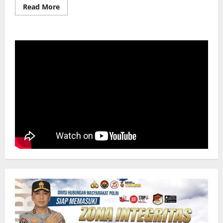
Read
Read More
more
about
Operasi
SAR
Bencana
Banjir,
2
Korban
Meninggal
Dunia
di
Bone