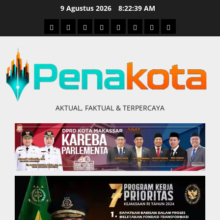
Skip
9 Agustus 2026
8:22:39 AM
to
Home
Nasional
Hukum
Politik
Ekonomi
Pendidikan
Kesehatan
Olahraga
content
&
Kriminal
AKTUAL, FAKTUAL & TERPERCAYA