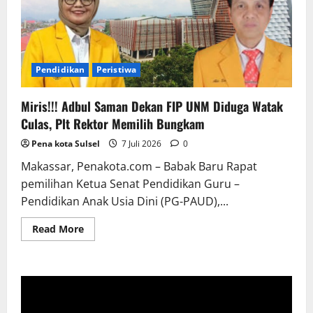
Pendidikan
Peristiwa
Miris!!! Adbul Saman Dekan FIP UNM Diduga Watak
Culas, Plt Rektor Memilih Bungkam
Pena kota Sulsel
7 Juli 2026
0
Makassar, Penakota.com – Babak Baru Rapat
pemilihan Ketua Senat Pendidikan Guru –
Pendidikan Anak Usia Dini (PG-PAUD),...
Read
Read More
more
about
Miris!!!
Adbul
Saman
Dekan
FIP
UNM