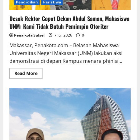
Pendidikan
Peristiwa
Desak Rektor Copot Dekan Abdul Saman, Mahasiswa
UNM: Kami Tidak Butuh Pemimpin Otoriter
Pena kota Sulsel
7 Juli 2026
0
Makassar, Penakota.com – Belasan Mahasiswa
Universitas Negeri Makassar (UNM) lakukan aksi
demonstrasi di depan Kampus menara phinisi...
Read
Read More
more
about
Desak
Rektor
Copot
Dekan
Abdul
Saman,
Mahasiswa
UNM:
Kami
Tidak
Butuh
Pemimpin
Otoriter