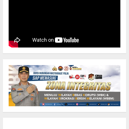
Diduga
Watak
Culas,
Plt
Rektor
Memilih
Bungkam