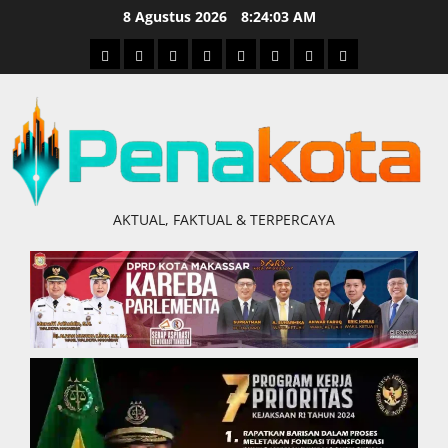
Skip
8 Agustus 2026
8:24:03 AM
to
Home
Nasional
Hukum
Politik
Ekonomi
Pendidikan
Kesehatan
Olahraga
content
&
Kriminal
AKTUAL, FAKTUAL & TERPERCAYA