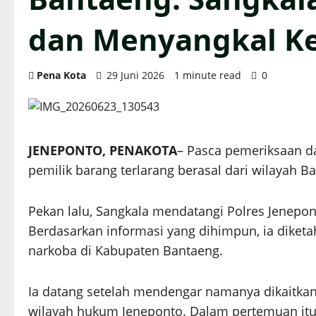
dan Menyangkal Ke
Pena Kota
29 Juni 2026
1 minute read
0
JENEPONTO, PENAKOTA
– Pasca pemeriksaan da
pemilik barang terlarang berasal dari wilayah B
Pekan lalu, Sangkala mendatangi Polres Jenepon
Berdasarkan informasi yang dihimpun, ia diketa
narkoba di Kabupaten Bantaeng.
Ia datang setelah mendengar namanya dikaitka
wilayah hukum Jeneponto. Dalam pertemuan itu