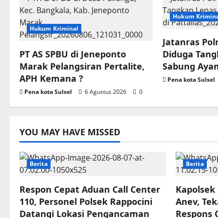
Hukum Krimin
Hukum Kriminal
Jatanras Po
PT AS SPBU di Jeneponto
Diduga Tang
Marak Pelangsiran Pertalite,
Sabung Ayam
APH Kemana ?
Pena kota Sulsel
Pena kota Sulsel
6 Agustus 2026
0
YOU MAY HAVE MISSED
Berita
Berita
Respon Cepat Aduan Call Center
Kapolsek
110, Personel Polsek Rappocini
Anev, Tek
Datangi Lokasi Pengancaman
Respons 