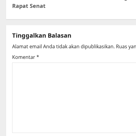
s
Rapat Senat
t
n
Tinggalkan Balasan
a
Alamat email Anda tidak akan dipublikasikan.
Ruas yan
v
Komentar
*
i
g
a
t
i
o