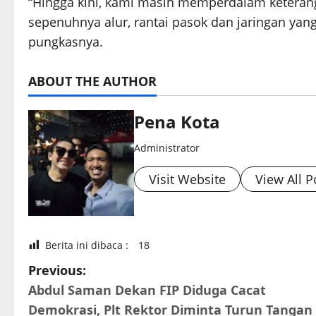
“Hingga kini, kami masih memperdalam keterang
sepenuhnya alur, rantai pasok dan jaringan ya
pungkasnya.
ABOUT THE AUTHOR
Pena Kota
Administrator
Visit Website
View All P
Berita ini dibaca :
18
P
Previous:
Abdul Saman Dekan FIP Diduga Cacat
o
Demokrasi, Plt Rektor Diminta Turun Tangan