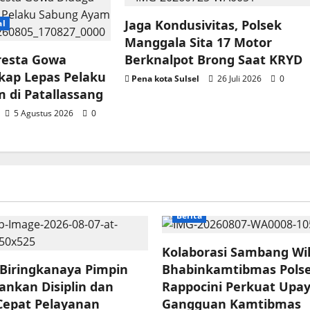
Jaga Kondusivitas, Polsek
al
Manggala Sita 17 Motor
lresta Gowa
Berknalpot Brong Saat KRYD
kap Lepas Pelaku
Pena kota Sulsel
26 Juli 2026
0
 di Patallassang
5 Agustus 2026
0
Berita
Kolaborasi Sambang Wi
 Biringkanaya Pimpin
Bhabinkamtibmas Pols
ankan Disiplin dan
Rappocini Perkuat Upa
Cepat Pelayanan
Gangguan Kamtibmas