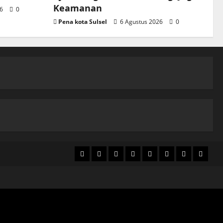
Keamanan
26
0
Pena kota Sulsel
6 Agustus 2026
0
Home
Nasional
Hukum
Politik
Ekonomi
Pendidikan
Kesehatan
Olahra
&
Kriminal