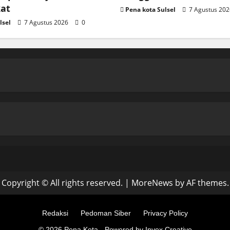
at
Pena kota Sulsel
7 Agustus 20
lsel
7 Agustus 2026
0
Copyright © All rights reserved.
|
MoreNews
by AF themes.
Redaksi
Pedoman Siber
Privacy Policy
© 2026 Pena Kota - Powered by Invex Creative