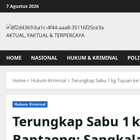
Skip
7 Agustus 2026
to
content
AKTUAL, FAKTUAL & TERPERCAYA
HOME
NASIONAL
HUKUM & KRIMINAL
POLI
Home
Hukum Kriminal
Terungkap Sabu 1 kg Tujuan ke 
Hukum Kriminal
Terungkap Sabu 1 k
Bantaeng: Sangkala