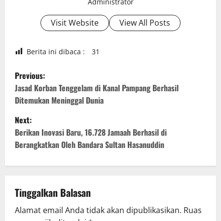
Administrator
Visit Website
View All Posts
Berita ini dibaca :
31
P
Previous:
o
Jasad Korban Tenggelam di Kanal Pampang Berhasil
Ditemukan Meninggal Dunia
s
Next:
t
Berikan Inovasi Baru, 16.728 Jamaah Berhasil di
Berangkatkan Oleh Bandara Sultan Hasanuddin
n
a
v
Tinggalkan Balasan
Alamat email Anda tidak akan dipublikasikan.
Ruas
i