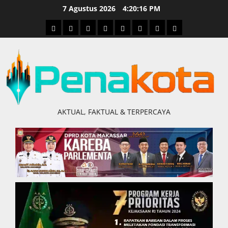
Skip
7 Agustus 2026
4:20:17 PM
to
Home
Nasional
Hukum
Politik
Ekonomi
Pendidikan
Kesehatan
Olahraga
content
&
Kriminal
AKTUAL, FAKTUAL & TERPERCAYA