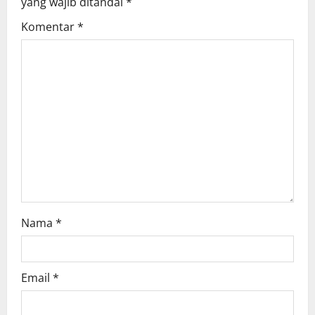
yang wajib ditandai
*
g
Komentar
*
a
t
i
o
n
Nama
*
Email
*