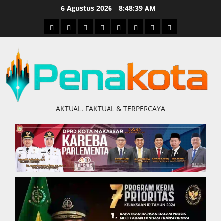
Skip
6 Agustus 2026
8:48:40 AM
to
Home
Nasional
Hukum
Politik
Ekonomi
Pendidikan
Kesehatan
Olahraga
content
&
Kriminal
AKTUAL, FAKTUAL & TERPERCAYA