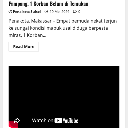
Pampang, 1 Korban Belum di Temukan
Pena kota Sulsel
19 Mei 2026
0
Penakota, Makassar – Empat pemuda nekat terjun
ke sungai kondisi mabuk usai diduga berpesta
miras, 1 Korban...
Read
Read More
more
about
Usai
Pesta
Miras
4
Pemuda
Nekat
Lompat
Ke
Kanal
Pampang,
1
Korban
Belum
di
Temukan