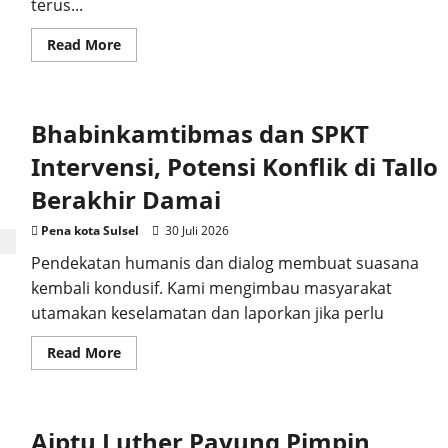
terus...
Read
Read More
more
about
Solidaritas
Polsek
Tallo:
Bhabinkamtibmas dan SPKT
Bantuan
Sembako
Disalurkan
Intervensi, Potensi Konflik di Tallo
untuk
79
Berakhir Damai
Kepala
Keluarga
Pena kota Sulsel
30 Juli 2026
Pendekatan humanis dan dialog membuat suasana
kembali kondusif. Kami mengimbau masyarakat
utamakan keselamatan dan laporkan jika perlu
Read
Read More
more
about
Bhabinkamtibmas
dan
SPKT
Aiptu Luther Payung Pimpin
Intervensi,