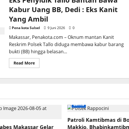
Usia
Dini,
Kabur Uang BB, Dedi : Eks Kanit
Prioritas
Bersama
Yang Ambil
Pena kota Sulsel
9 Juni 2026
0
Makassar, Penakota.com – Oknum mantan Kanit
Reskrim Polsek Tallo diduga membawa kabur barang
bukti (BB) hingga belasan...
Read
Read More
more
about
Eks
Penyidik
Tallo
Bantah
Bawa
Kabur
Uang
BB,
Berita
Dedi
:
Eks
Kanit
Patroli Kamtibmas di B
Yang
tabes Makassar Gelar
Makkio, Bhabinkamtibm
Ambil