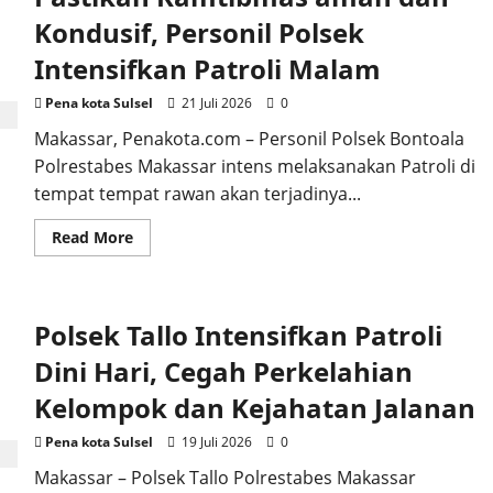
Nonton
Bareng,
Kondusif, Personil Polsek
Tingkatkan
Kepercayaan
Intensifkan Patroli Malam
Publik
Pena kota Sulsel
21 Juli 2026
0
Makassar, Penakota.com – Personil Polsek Bontoala
Polrestabes Makassar intens melaksanakan Patroli di
tempat tempat rawan akan terjadinya...
Read
Read More
more
about
Pastikan
Kamtibmas
aman
Polsek Tallo Intensifkan Patroli
dan
Kondusif,
Personil
Dini Hari, Cegah Perkelahian
Polsek
Intensifkan
Kelompok dan Kejahatan Jalanan
Patroli
Malam
Pena kota Sulsel
19 Juli 2026
0
Makassar – Polsek Tallo Polrestabes Makassar