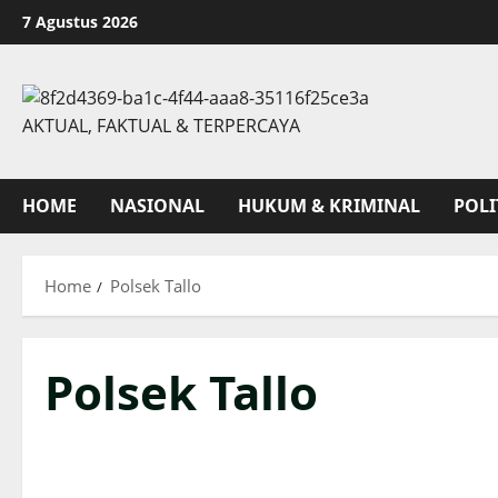
Skip
7 Agustus 2026
to
content
AKTUAL, FAKTUAL & TERPERCAYA
HOME
NASIONAL
HUKUM & KRIMINAL
POLI
Home
Polsek Tallo
Polsek Tallo