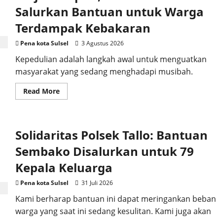
Salurkan Bantuan untuk Warga
Terdampak Kebakaran
Pena kota Sulsel
3 Agustus 2026
Kepedulian adalah langkah awal untuk menguatkan
masyarakat yang sedang menghadapi musibah.
Read
Read More
more
about
Wujud
Empati,
Polda
Solidaritas Polsek Tallo: Bantuan
Sulsel
Salurkan
Bantuan
Sembako Disalurkan untuk 79
untuk
Warga
Kepala Keluarga
Terdampak
Kebakaran
Pena kota Sulsel
31 Juli 2026
Kami berharap bantuan ini dapat meringankan beban
warga yang saat ini sedang kesulitan. Kami juga akan