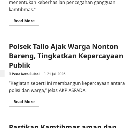
menentukan keberhasilan pencegahan gangguan
kamtibmas.”
Read
Read More
more
about
Polsek
Tallo
Sambangi
Polsek Tallo Ajak Warga Nonton
Warga
di
Jalan
Bareng, Tingkatkan Kepercayaan
Panampu,
Sosialisasi
Publik
Kamtibmas
Intensif
Pena kota Sulsel
21 Juli 2026
“Kegiatan seperti ini membangun kepercayaan antara
polisi dan warga,” jelas AKP ASFADA.
Read
Read More
more
about
Polsek
Tallo
Ajak
Pastikan Kamtibmas aman dan
Warga