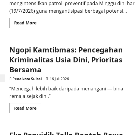
mengintensifkan patroli preventif pada Minggu dini har
(19/7/2026) guna mengantisipasi berbagai potensi...
Read
Read More
more
about
Polsek
Tallo
Intensifkan
Ngopi Kamtibmas: Pencegahan
Patroli
Dini
Hari,
Kriminalitas Usia Dini, Prioritas
Cegah
Perkelahian
Bersama
Kelompok
dan
Kejahatan
Pena kota Sulsel
16 Juli 2026
Jalanan
“Mencegah lebih baik daripada menangani — bina
remaja sejak dini.”
Read
Read More
more
about
Ngopi
Kamtibmas:
Pencegahan
Eks Penyidik Tallo Bantah Bawa
Kriminalitas