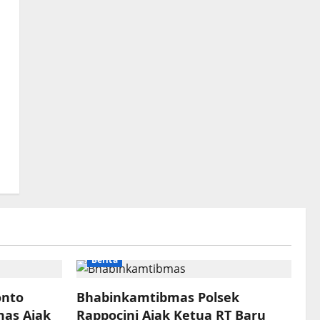
Berita
onto
Bhabinkamtibmas Polsek
as Ajak
Rappocini Ajak Ketua RT Baru