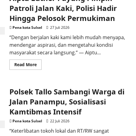
Potensi
Konflik
Patroli Jalan Kaki, Polisi Hadir
di
Tallo
Hingga Pelosok Permukiman
Berakhir
Damai
Pena kota Sulsel
27 Juli 2026
“Dengan berjalan kaki kami lebih mudah menyapa,
mendengar aspirasi, dan mengetahui kondisi
masyarakat secara langsung.” — Aiptu...
Read
Read More
more
about
Aiptu
Luther
Payung
Polsek Tallo Sambangi Warga di
Pimpin
Patroli
Jalan
Jalan Panampu, Sosialisasi
Kaki,
Polisi
Kamtibmas Intensif
Hadir
Hingga
Pelosok
Pena kota Sulsel
22 Juli 2026
Permukiman
“Keterlibatan tokoh lokal dan RT/RW sangat