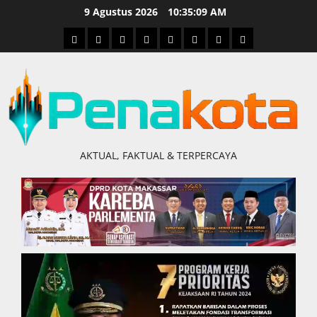
Skip
9 Agustus 2026
10:35:10 AM
to
Home
Nasional
Hukum
Politik
Ekonomi
Pendidikan
Kesehatan
Olahraga
content
&
Kriminal
AKTUAL, FAKTUAL & TERPERCAYA