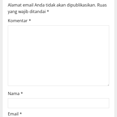
Alamat email Anda tidak akan dipublikasikan.
Ruas
i
yang wajib ditandai
*
g
Komentar
*
a
t
i
o
n
Nama
*
Email
*