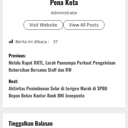
Pena Kota
Administrator
Visit Website
View All Posts
Berita ini dibaca :
37
P
Previous:
o
Melalu Rapat RKTL, Lurah Pannampu Perkuat Pengelolaan
Kebersihan Bersama Staff dan RW
s
Next:
t
Aktivitas Penimbunan Solar di Jerigen Marak di SPBU
Depan Bekas Kantor Bank BNI Jeneponto
n
a
v
Tinggalkan Balasan