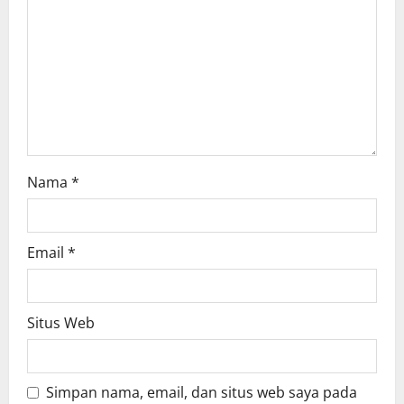
t
i
o
n
Nama
*
Email
*
Situs Web
Simpan nama, email, dan situs web saya pada