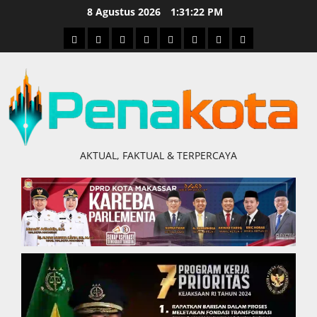
Skip
8 Agustus 2026
1:31:23 PM
to
Home
Nasional
Hukum
Politik
Ekonomi
Pendidikan
Kesehatan
Olahraga
content
&
Kriminal
AKTUAL, FAKTUAL & TERPERCAYA