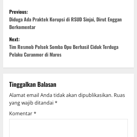
P
Previous:
o
Diduga Ada Praktek Korupsi di RSUD Sinjai, Dirut Enggan
Berkomentar
s
Next:
t
Tim Resmob Polsek Somba Opu Berhasil Ciduk Terduga
Pelaku Curanmor di Maros
n
a
v
Tinggalkan Balasan
Alamat email Anda tidak akan dipublikasikan.
Ruas
i
yang wajib ditandai
*
g
Komentar
*
a