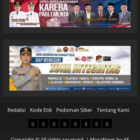
Redaksi
Kode Etik
Pedoman Siber
Tentang Kami
Home
Nasional
Hukum
Politik
Ekonomi
Pendidikan
Kesehatan
Olahraga
&
Copyright © All rights reserved.
|
MoreNews
by AF