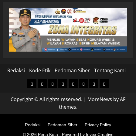
Redaksi
Kode Etik
Pedoman Siber
Tentang Kami
Home
Nasional
Hukum
Politik
Ekonomi
Pendidikan
Kesehatan
Olahraga
&
Copyright © All rights reserved.
|
MoreNews
by AF
Kriminal
themes.
Redaksi
Pedoman Siber
Privacy Policy
© 2026 Pena Kota - Powered by Invex Creative