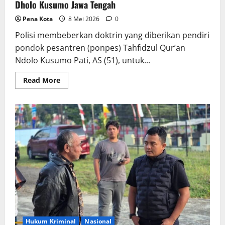
Dholo Kusumo Jawa Tengah
Pena Kota
8 Mei 2026
0
Polisi membeberkan doktrin yang diberikan pendiri
pondok pesantren (ponpes) Tahfidzul Qur’an
Ndolo Kusumo Pati, AS (51), untuk...
Read
Read More
more
about
Polisi
Ungkap
Modus
Pencabulan
Santri
di
Ponpes
Dholo
Kusumo
Jawa
Tengah
Hukum Kriminal
Nasional