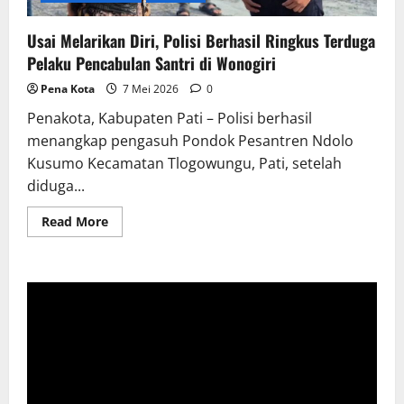
Usai Melarikan Diri, Polisi Berhasil Ringkus Terduga
Pelaku Pencabulan Santri di Wonogiri
Pena Kota
7 Mei 2026
0
Penakota, Kabupaten Pati – Polisi berhasil
menangkap pengasuh Pondok Pesantren Ndolo
Kusumo Kecamatan Tlogowungu, Pati, setelah
diduga...
Read
Read More
more
about
Usai
Melarikan
Diri,
Polisi
Berhasil
Ringkus
Terduga
Pelaku
Pencabulan
Santri
di
Wonogiri