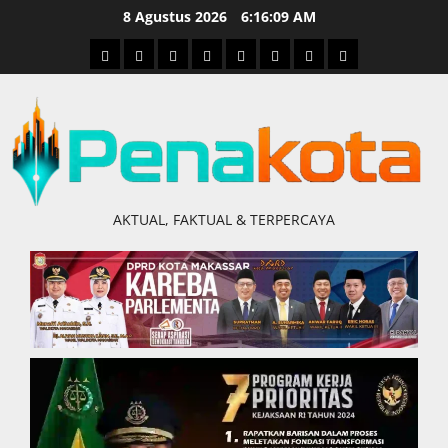
Skip
8 Agustus 2026
6:16:10 AM
to
Home
Nasional
Hukum
Politik
Ekonomi
Pendidikan
Kesehatan
Olahraga
content
&
Kriminal
AKTUAL, FAKTUAL & TERPERCAYA